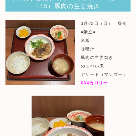
l.15）豚肉の生姜焼き
3月23日（日） 昼食
●献立●
米飯
味噌汁
豚肉の生姜焼き
のっぺい煮
デザート（マンゴー）
634
カロリー