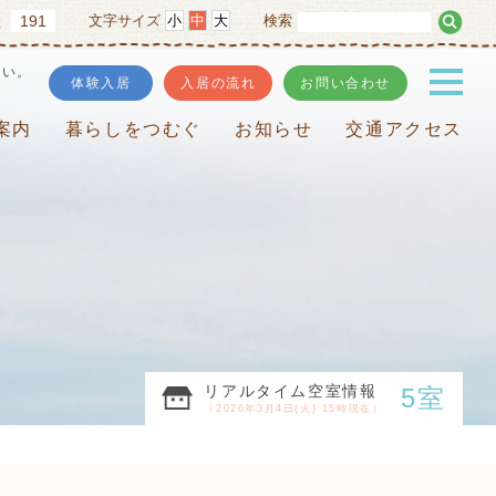
191
文字サイズ
小
中
大
検索
数
さい。
体験入居
入居の流れ
お問い合わせ
案内
暮らしをつむぐ
お知らせ
交通アクセス
リアルタイム空室情報
5室
（2026年3月4日(火) 15時現在）