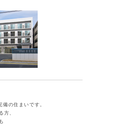
完備の住まいです。
る方、
も