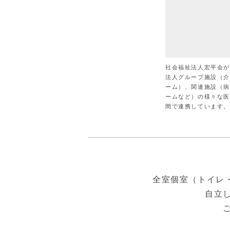
社会福祉法人宏平会
法人グループ施設（
ーム）、関連施設（
ームなど）の様々な
間で連携しています。
全室個室（トイレ
自立