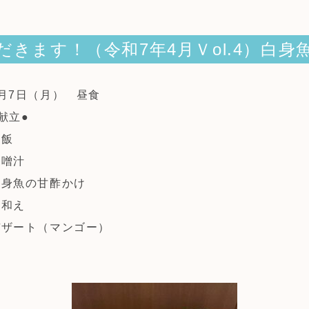
だきます！（令和7年4月Ｖol.4）白身
4月7日（月） 昼食
献立●
米飯
味噌汁
白身魚の甘酢かけ
白和え
デザート（マンゴー）