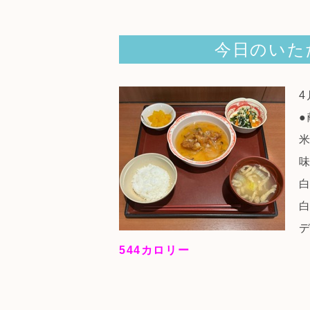
今日のいた
●
544
カロリー