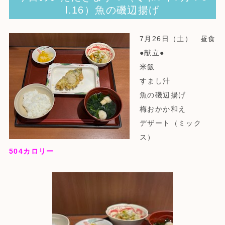
l.16）魚の磯辺揚げ
7月26日（土） 昼食
●献立●
米飯
すまし汁
魚の磯辺揚げ
梅おかか和え
デザート（ミック
ス）
504
カロリー