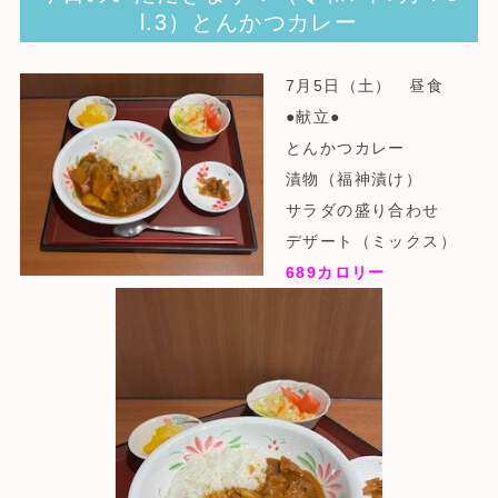
l.3）とんかつカレー
7月5日（土） 昼食
●献立●
とんかつカレー
漬物（福神漬け）
サラダの盛り合わせ
デザート（ミックス）
689
カロリー