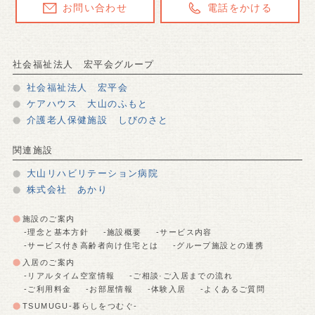
お問い合わせ
電話をかける
社会福祉法人 宏平会グループ
社会福祉法人 宏平会
ケアハウス 大山のふもと
介護老人保健施設 しびのさと
関連施設
大山リハビリテーション病院
株式会社 あかり
施設のご案内
-理念と基本方針
-施設概要
-サービス内容
-サービス付き高齢者向け住宅とは
-グループ施設との連携
入居のご案内
-リアルタイム空室情報
-ご相談·ご入居までの流れ
-ご利用料金
-お部屋情報
-体験入居
-よくあるご質問
TSUMUGU-暮らしをつむぐ-