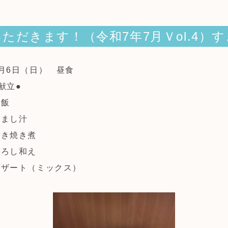
ただきます！（令和7年7月Ｖol.4）
7月6日（日） 昼食
献立●
米飯
すまし汁
すき焼き煮
おろし和え
デザート（ミックス）