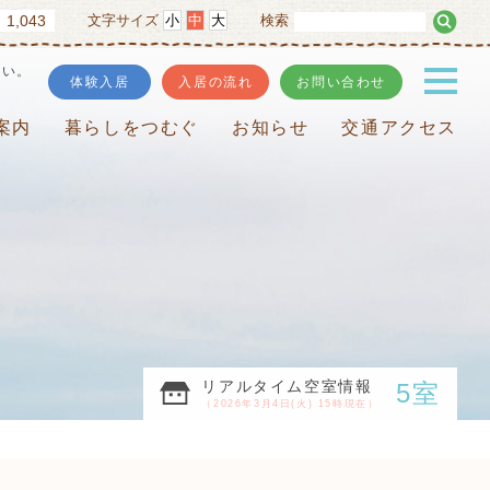
1,043
文字サイズ
小
中
大
検索
さい。
体験入居
入居の流れ
お問い合わせ
案内
暮らしをつむぐ
お知らせ
交通アクセス
リアルタイム空室情報
5室
（2026年3月4日(火) 15時現在）