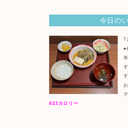
今日のい
●
623
カロリー