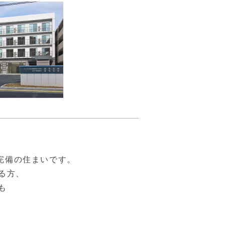
完備の住まいです。
る方、
も