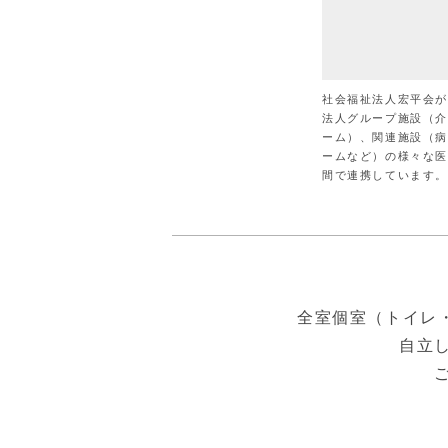
社会福祉法人宏平会
法人グループ施設（
ーム）、関連施設（
ームなど）の様々な
間で連携しています。
全室個室（トイレ
自立