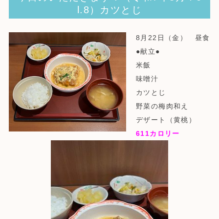
l.8）カツとじ
8月22日（金） 昼食
●献立●
米飯
味噌汁
カツとじ
野菜の梅肉和え
デザート（黄桃）
611
カロリー