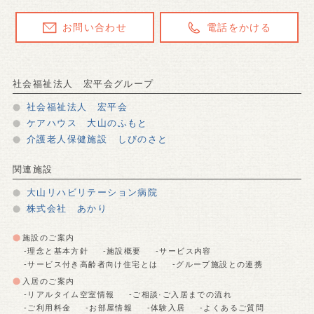
お問い合わせ
電話をかける
社会福祉法人 宏平会グループ
社会福祉法人 宏平会
ケアハウス 大山のふもと
介護老人保健施設 しびのさと
関連施設
大山リハビリテーション病院
株式会社 あかり
施設のご案内
-理念と基本方針
-施設概要
-サービス内容
-サービス付き高齢者向け住宅とは
-グループ施設との連携
入居のご案内
-リアルタイム空室情報
-ご相談·ご入居までの流れ
-ご利用料金
-お部屋情報
-体験入居
-よくあるご質問