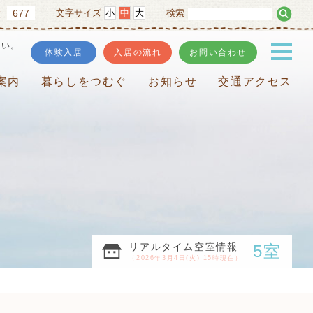
677
文字サイズ
小
中
大
検索
数
さい。
体験入居
入居の流れ
お問い合わせ
案内
暮らしをつむぐ
お知らせ
交通アクセス
リアルタイム空室情報
5室
（2026年3月4日(火) 15時現在）