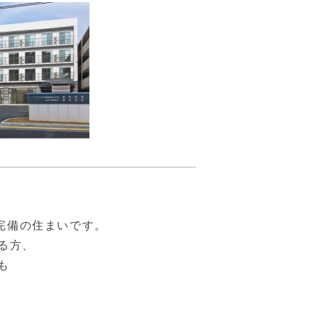
完備の住まいです。
る方、
も