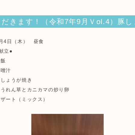
だきます！（令和7年9月Ｖol.4）豚
9月4日（木） 昼食
献立●
米飯
味噌汁
豚しょうが焼き
ほうれん草とカニカマの炒り卵
デザート（ミックス）