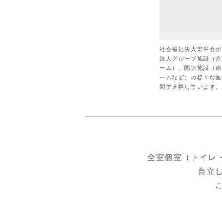
社会福祉法人宏平会
法人グループ施設（
ーム）、関連施設（
ームなど）の様々な
間で連携しています。
全室個室（トイレ
自立