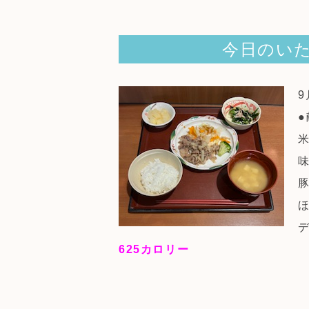
今日のいた
●
625
カロリー