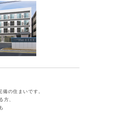
完備の住まいです。
る方、
も