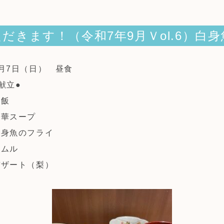
だきます！（令和7年9月Ｖol.6）白
9月7日（日） 昼食
献立●
米飯
中華スープ
白身魚のフライ
ナムル
デザート（梨）