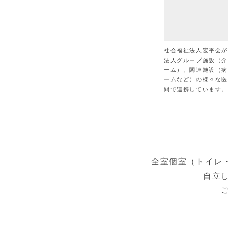
社会福祉法人宏平会
法人グループ施設（
ーム）、関連施設（
ームなど）の様々な
間で連携しています。
全室個室（トイレ
自立