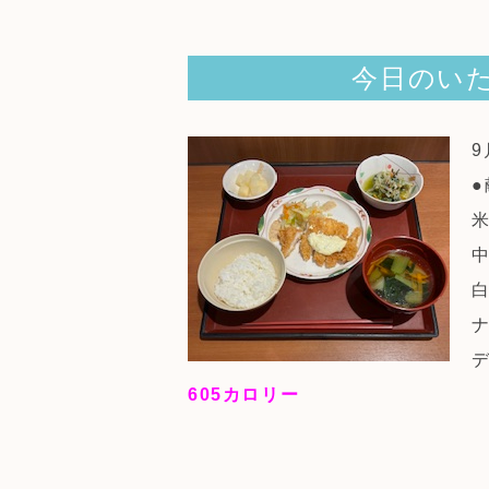
今日のいた
●
605
カロリー