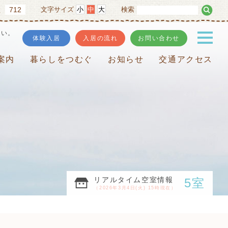
712
文字サイズ
小
中
大
検索
数
さい。
体験入居
入居の流れ
お問い合わせ
案内
暮らしをつむぐ
お知らせ
交通アクセス
リアルタイム空室情報
5室
（2026年3月4日(火) 15時現在）