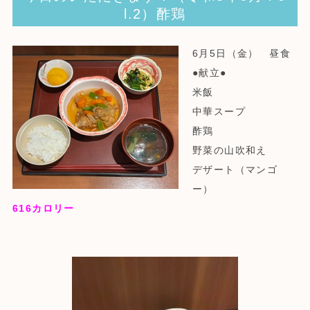
l.2）酢鶏
6月5日（金） 昼食
●献立●
米飯
中華スープ
酢鶏
野菜の山吹和え
デザート（マンゴ
ー）
616
カロリー