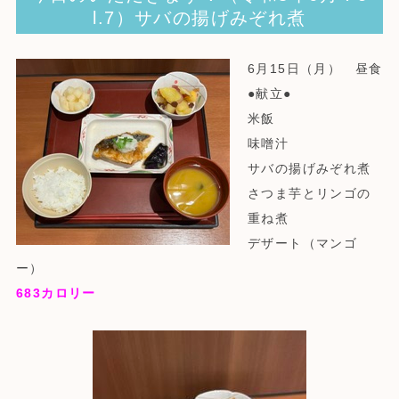
l.7）サバの揚げみぞれ煮
6月15日（月） 昼食
●献立●
米飯
味噌汁
サバの揚げみぞれ煮
さつま芋とリンゴの
重ね煮
デザート（マンゴ
ー）
683
カロリー