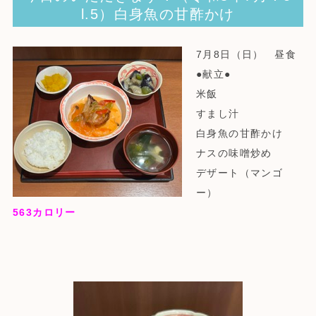
l.5）白身魚の甘酢かけ
7月8日（日） 昼食
●献立●
米飯
すまし汁
白身魚の甘酢かけ
ナスの味噌炒め
デザート（マンゴ
ー）
563
カロリー