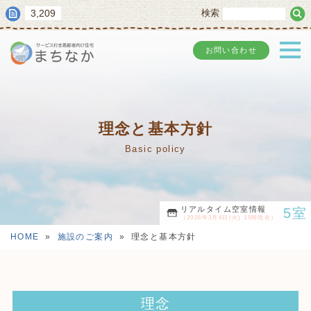
3,209
検索
お問い合わせ
理念と基本方針
Basic policy
リアルタイム空室情報
5室
（2026年3月4日(火) 15時現在）
HOME
»
施設のご案内
»
理念と基本方針
理念