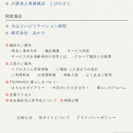
介護老人保健施設 しびのさと
関連施設
大山リハビリテーション病院
株式会社 あかり
施設のご案内
-理念と基本方針
-施設概要
-サービス内容
-サービス付き高齢者向け住宅とは
-グループ施設との連携
入居のご案内
-リアルタイム空室情報
-ご相談·ご入居までの流れ
-ご利用料金
-お部屋情報
-体験入居
-よくあるご質問
TSUMUGU-暮らしをつむぐ-
-まちなかダイアリー
-今日のいただきます！
-暮らしのアルバム
交通アクセス
社会福祉法人宏平会について
情報公開
お知らせ
当サイトについて
プライバシーポリシー